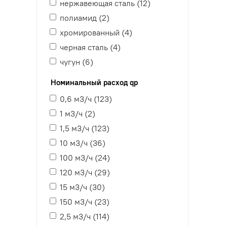
нержавеющая сталь (
12
)
полиамид (
2
)
хромированный (
4
)
черная сталь (
4
)
чугун (
6
)
Номинальный расход qp
0,6 м3/ч (
123
)
1 м3/ч (
2
)
1,5 м3/ч (
123
)
10 м3/ч (
36
)
100 м3/ч (
24
)
120 м3/ч (
29
)
15 м3/ч (
30
)
150 м3/ч (
23
)
2,5 м3/ч (
114
)