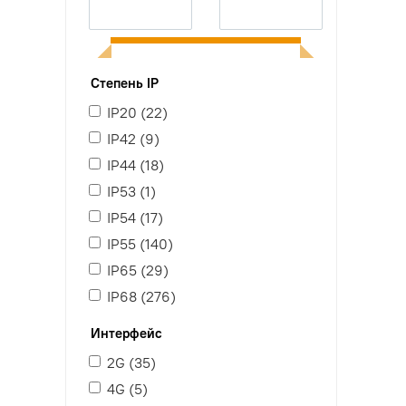
Степень IP
IP20 (
22
)
IP42 (
9
)
IP44 (
18
)
IP53 (
1
)
IP54 (
17
)
IP55 (
140
)
IP65 (
29
)
IP68 (
276
)
Интерфейс
2G (
35
)
4G (
5
)