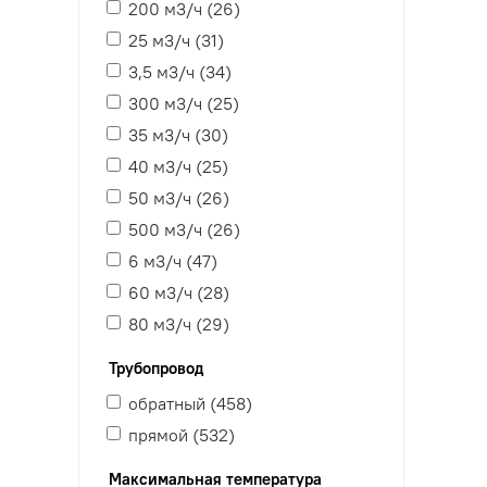
200 м3/ч (
26
)
25 м3/ч (
31
)
3,5 м3/ч (
34
)
300 м3/ч (
25
)
35 м3/ч (
30
)
40 м3/ч (
25
)
50 м3/ч (
26
)
500 м3/ч (
26
)
6 м3/ч (
47
)
60 м3/ч (
28
)
80 м3/ч (
29
)
Трубопровод
обратный (
458
)
прямой (
532
)
Максимальная температура