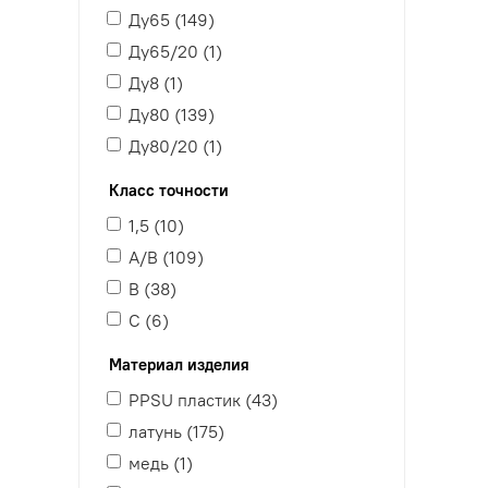
Ду65 (
149
)
Ду65/20 (
1
)
Ду8 (
1
)
Ду80 (
139
)
Ду80/20 (
1
)
Класс точности
1,5 (
10
)
A/B (
109
)
B (
38
)
C (
6
)
Материал изделия
PPSU пластик (
43
)
латунь (
175
)
медь (
1
)