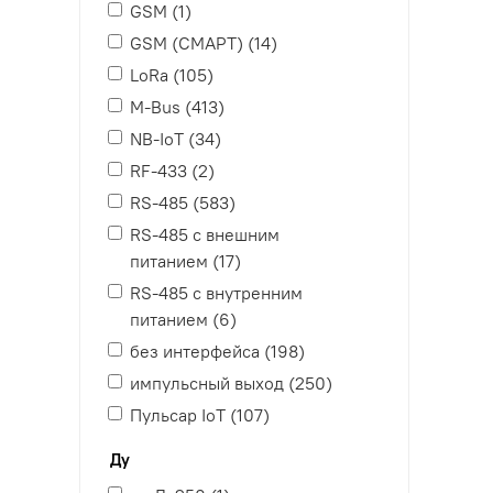
GSM (
1
)
GSM (СМАРТ) (
14
)
LoRa (
105
)
M-Bus (
413
)
NB-IoT (
34
)
RF-433 (
2
)
RS-485 (
583
)
RS-485 с внешним
питанием (
17
)
RS-485 с внутренним
питанием (
6
)
без интерфейса (
198
)
импульсный выход (
250
)
Пульсар IoT (
107
)
Ду