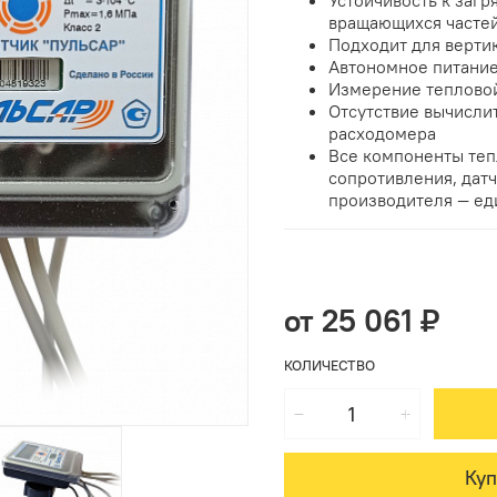
Устойчивость к заг
вращающихся часте
Подходит для верти
Автономное питание 
Измерение тепловой
Отсутствие вычисли
расходомера
Все компоненты теп
сопротивления, дат
производителя — ед
от 25 061 ₽
КОЛИЧЕСТВО
Куп