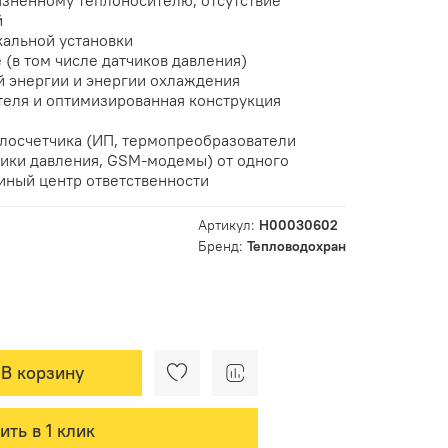
рязненному теплоносителю, отсутствие
й
кальной установки
(в том числе датчиков давления)
 энергии и энергии охлаждения
теля и оптимизированная конструкция
лосчетчика (ИП, термопреобразователи
чики давления, GSM-модемы) от одного
иный центр ответственности
Артикул:
Н00030602
Бренд:
Тепловодохран
В корзину
ить в 1 клик