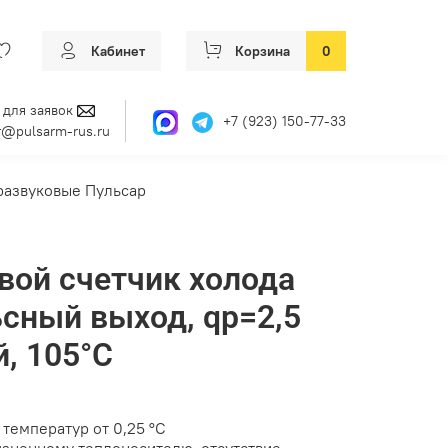
Кабинет
Корзина
0
 для заявок
+7 (923) 150-77-33
@pulsarm-rus.ru
развуковые Пульсар
вой счетчик холода
сный выход, qp=2,5
й, 105°C
температур от 0,25 °С