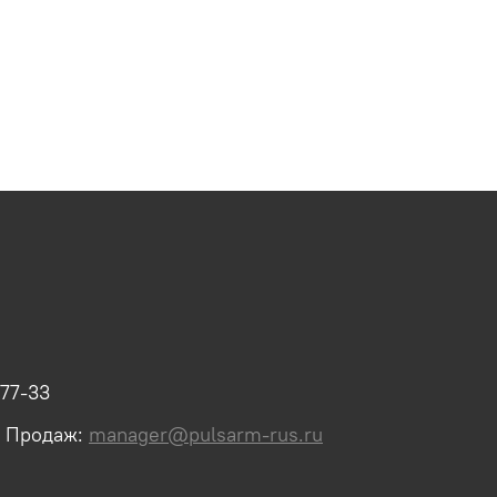
-77-33
л Продаж:
manager@pulsarm-rus.ru