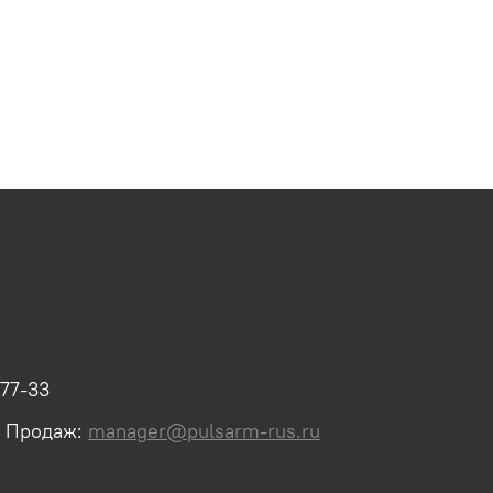
-77-33
л Продаж:
manager@pulsarm-rus.ru